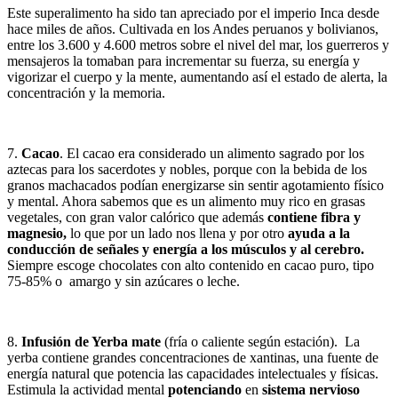
Este superalimento ha sido tan apreciado por el imperio Inca desde
hace miles de años. Cultivada en los Andes peruanos y bolivianos,
entre los 3.600 y 4.600 metros sobre el nivel del mar, los guerreros y
mensajeros la tomaban para incrementar su fuerza, su energía y
vigorizar el cuerpo y la mente, aumentando así el estado de alerta, la
concentración y la memoria.
7.
Cacao
. El cacao era considerado un alimento sagrado por los
aztecas para los sacerdotes y nobles, porque con la bebida de los
granos machacados podían energizarse sin sentir agotamiento físico
y mental. Ahora sabemos que es un alimento muy rico en grasas
vegetales, con gran valor calórico que además
contiene fibra y
magnesio,
lo que por un lado nos llena y por otro
ayuda a la
conducción de señales y energía a los músculos y al cerebro.
Siempre escoge chocolates con alto contenido en cacao puro, tipo
75-85% o amargo y sin azúcares o leche.
8.
Infusión de Yerba mate
(fría o caliente según estación). La
yerba contiene grandes concentraciones de xantinas, una fuente de
energía natural que potencia las capacidades intelectuales y físicas.
Estimula la actividad mental
potenciando
en
sistema nervioso