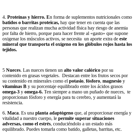
4.
Proteínas y hierro. E
n forma de suplementos nutricionales como
batidos o barritas proteicas,
hay que tener en cuenta que las
personas que realizan mucha actividad física hay riesgo de anemia
por falta de hierro, porque para hacer frente al «gasto» que supone
oxigenar los músculos activos, se necesita un aporte extra de
este
mineral que transporta el oxígeno en los glóbulos rojos hasta los
tejidos.
5
Nueces
. Las nueces tienen un
alto valor calórico
por su
contenido en grasas vegetales. Destacan entre los frutos secos por
su contenido en minerales como el
potasio
,
fósforo
,
magnesio
y
vitaminas B
y su porcentaje equilibrado entre los ácidos grasos
omega-3
y
omega-6.
Ten siempre a mano un puñado de nueces, te
proporcionan fósforo y energía para tu cerebro, y aumentará la
resistencia.
6.
Maca
. Es una
planta adaptógeno
que, al proporcionar energía y
vitalidad a nuestro cuerpo, le
permite superar situaciones
adversas, como el estrés
, conduciéndolo a un estado más
equilibrado. Puedes tomarla como batido, galletas, barritas, etc.