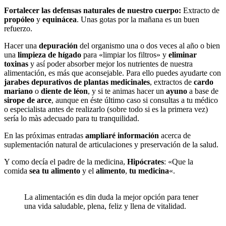
Fortalecer las defensas naturales de nuestro cuerpo:
Extracto de
propóleo
y
equinácea
. Unas gotas por la mañana es un buen
refuerzo.
Hacer una
depuración
del organismo una o dos veces al año o bien
una
limpieza de hígado
para «limpiar los filtros» y
eliminar
toxinas
y así poder absorber mejor los nutrientes de nuestra
alimentación, es más que aconsejable. Para ello puedes ayudarte con
jarabes depurativos de plantas medicinales
, extractos de
cardo
mariano
o
diente de léon
, y si te animas hacer un
ayuno
a base de
sirope de arce
, aunque en éste último caso si consultas a tu médico
o especialista antes de realizarlo (sobre todo si es la primera vez)
sería lo màs adecuado para tu tranquilidad.
En las próximas entradas
ampliaré información
acerca de
suplementación natural de articulaciones y preservación de la salud.
Y como decía el padre de la medicina,
Hipócrates
: «Que la
comida
sea tu alimento
y el
alimento
,
tu medicina
«.
La alimentación es din duda la mejor opción para tener
una vida saludable, plena, feliz y llena de vitalidad.