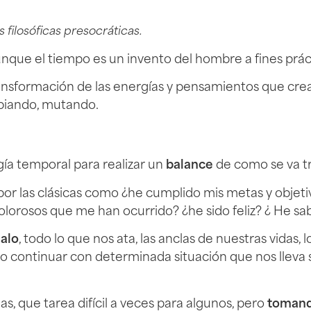
 filosóficas presocráticas.
nque el tiempo es un invento del hombre a fines práct
ansformación de las energías y pensamientos que crean 
mbiando, mutando.
ía temporal para realizar un
balance
de como se va tr
or las clásicas como ¿he cumplido mis metas y objet
lorosos que me han ocurrido? ¿he sido feliz? ¿ He sab
malo
, todo lo que nos ata, las anclas de nuestras vidas, 
 no continuar con determinada situación que nos llev
, que tarea difícil a veces para algunos, pero
tomand