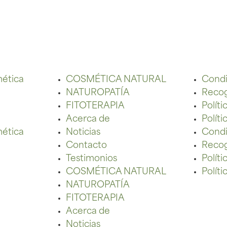
mética
COSMÉTICA NATURAL
Condi
NATUROPATÍA
Recog
FITOTERAPIA
Polít
Acerca de
Políti
mética
Noticias
Condi
Contacto
Recog
Testimonios
Polít
COSMÉTICA NATURAL
Políti
NATUROPATÍA
FITOTERAPIA
Acerca de
Noticias