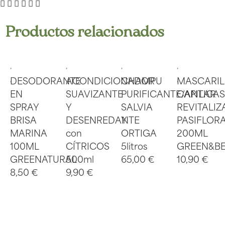
Productos relacionados
DESODORANTE
ACONDICIONADOR
CHAMPU
MASCARIL
EN
SUAVIZANTE
PURIFICANTE/ANTICA
CAPILAR
SPRAY
Y
SALVIA
REVITALIZ
BRISA
DESENREDANTE
Y
PASIFLOR
MARINA
con
ORTIGA
200ML
100ML
CÍTRICOS
5litros
GREEN&B
GREENATURAL
500ml
65,00
€
10,90
€
8,50
€
9,90
€