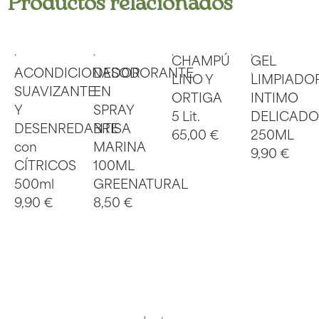
Productos relacionados
CHAMPÚ
GEL
ACONDICIONADOR
DESODORANTE
LINO Y
LIMPIADO
SUAVIZANTE
EN
ORTIGA
INTIMO
Y
SPRAY
5 Lit.
DELICADO
DESENREDANTE
BRISA
65,00
€
250ML
con
MARINA
9,90
€
CÍTRICOS
100ML
500ml
GREENATURAL
9,90
€
8,50
€